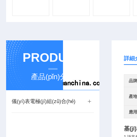
PRODUCT
詳細
產品(pǐn)分類
品牌(
產
儀(yí)表電極(jí)組(zǔ)合(hé)
應
基(jī
1.語言多