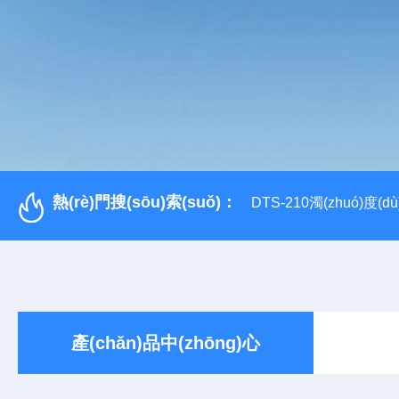
熱(rè)門搜(sōu)索(suǒ)：
DTS-210濁(zhuó)度(d
產(chǎn)品中(zhōng)心